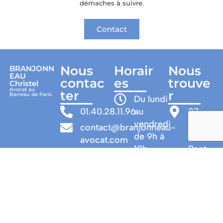
démaches à suivre.
Contact
Nous
Horair
Nous
BRANJONN
EAU
contac
es
trouve
Christel
Avocat au
ter
r
Barreau de Paris
Du lundi
01.40.28.11.96
au
27
vendredi
rue
contact@branjonneau-
de 9h à
du
avocat.com
18h
Pont
Neuf
Visites sur
75001
rendez-
-
vous
PARIS
Bus