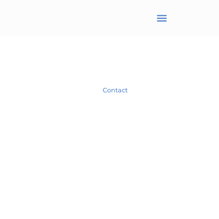
BRANJONNEAU Christel
Avocat en droit des affaires
Spécialiste en droit des Sociétés.
Contact