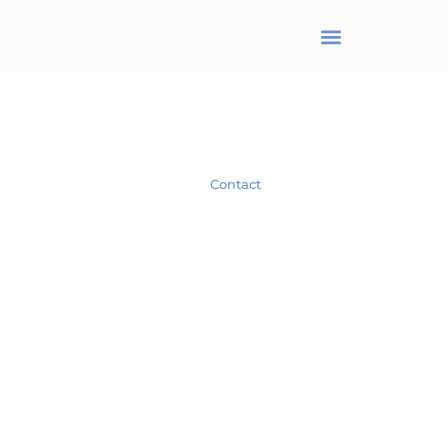
BRANJONNEAU Christel
Avocat en droit des affaires
Spécialiste en droit des Sociétés.
Contact