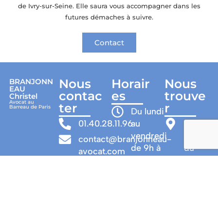
de Ivry-sur-Seine. Elle saura vous accompagner dans les
futures démaches à suivre.
Contact
Nous
Horair
Nous
BRANJONN
EAU
contac
es
trouve
Christel
Avocat au
ter
r
Barreau de Paris
Du lundi
01.40.28.11.96
au
27
vendredi
rue
contact@branjonneau-
de 9h à
du
avocat.com
18h
Pont
Neuf
Visites sur
75001
rendez-
-
vous
PARIS