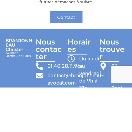
futures démaches à suivre.
Contact
Nous
Horair
Nous
BRANJONN
EAU
contac
es
trouve
Christel
Avocat au
ter
r
Barreau de Paris
Du lundi
01.40.28.11.96
au
27
vendredi
rue
contact@branjonneau-
de 9h à
du
avocat.com
18h
Pont
Neuf
Visites sur
75001
rendez-
-
vous
PARIS
Bus