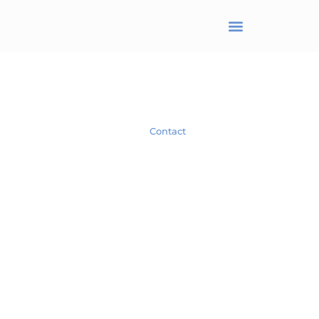
BRANJONNEAU Christel
Avocat en droit des affaires
Spécialiste en droit des Sociétés.
Contact