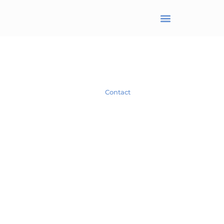
BRANJONNEAU Christel
Avocat en droit des affaires
Spécialiste en droit des Sociétés.
Contact