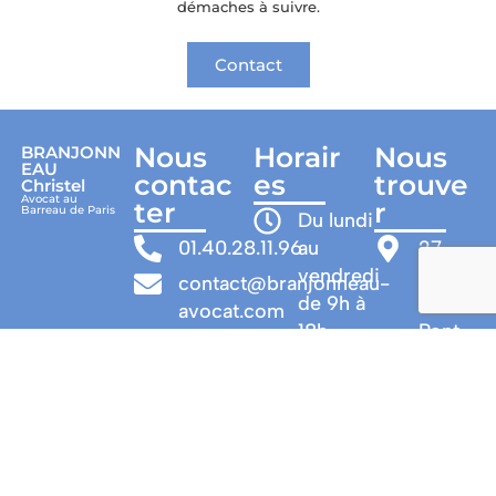
démaches à suivre.
Contact
Nous
Horair
Nous
BRANJONN
EAU
contac
es
trouve
Christel
Avocat au
ter
r
Barreau de Paris
Du lundi
01.40.28.11.96
au
27
vendredi
rue
contact@branjonneau-
de 9h à
du
avocat.com
18h
Pont
Neuf
Visites sur
75001
rendez-
-
vous
PARIS
Bus