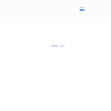
BRANJONNEAU Christel
Avocat en droit des affaires
Spécialiste en droit des Sociétés.
Contact