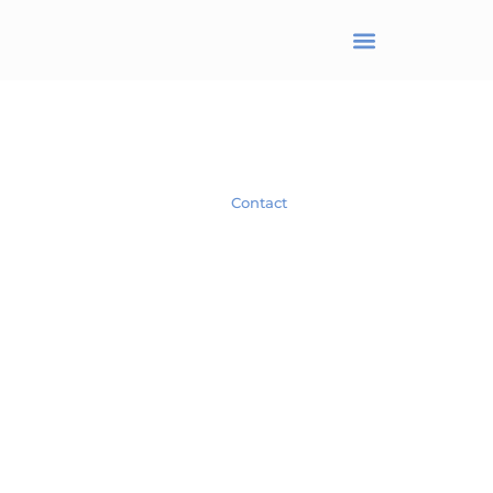
BRANJONNEAU Christel
Avocat en droit des affaires
Spécialiste en droit des Sociétés.
Contact