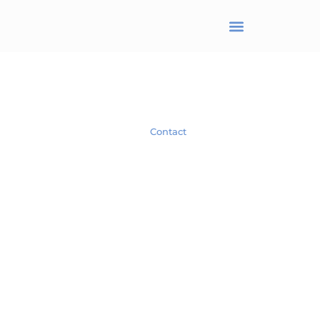
BRANJONNEAU Christel
Avocat en droit des affaires
Spécialiste en droit des Sociétés.
Contact