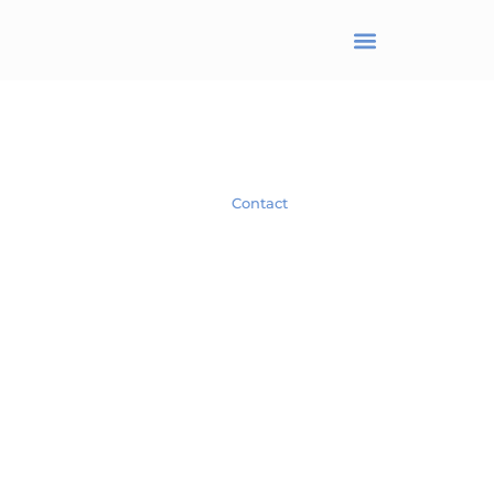
BRANJONNEAU Christel
Avocat en droit des affaires
Spécialiste en droit des Sociétés.
Contact