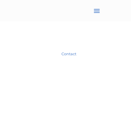
BRANJONNEAU Christel
Avocat en droit des affaires
Spécialiste en droit des Sociétés.
Contact