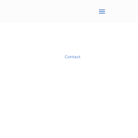
BRANJONNEAU Christel
Avocat en droit des affaires
Spécialiste en droit des Sociétés.
Contact