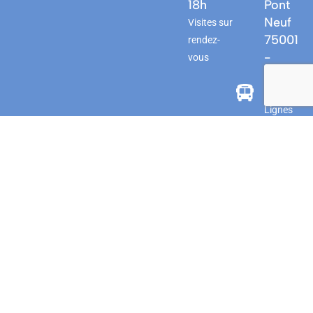
18h
Pont
Neuf
Visites sur
75001
rendez-
-
vous
PARIS
Bus
Lignes
21 / 72
/ N11 /
N24 -
Arrêt
Rivoli -
Pont
Neuf
Lignes
58 / 70 -
Arrêt
Pont