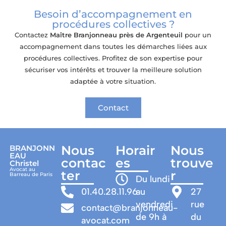
Besoin d’accompagnement en
procédures collectives ?
Contactez
Maître Branjonneau
près de Argenteuil
pour un
accompagnement dans toutes les démarches liées aux
procédures collectives. Profitez de son expertise pour
sécuriser vos intérêts et trouver la meilleure solution
adaptée à votre situation.
Contact
Nous
Horair
Nous
BRANJONN
EAU
contac
es
trouve
Christel
Avocat au
ter
r
Barreau de Paris
Du lundi
01.40.28.11.96
au
27
vendredi
rue
contact@branjonneau-
de 9h à
du
avocat.com