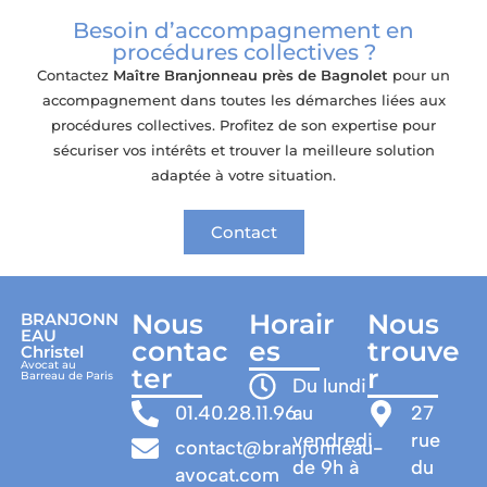
Besoin d’accompagnement en
procédures collectives ?
Contactez
Maître Branjonneau
près de Bagnolet
pour un
accompagnement dans toutes les démarches liées aux
procédures collectives. Profitez de son expertise pour
sécuriser vos intérêts et trouver la meilleure solution
adaptée à votre situation.
Contact
Nous
Horair
Nous
BRANJONN
EAU
contac
es
trouve
Christel
Avocat au
ter
r
Barreau de Paris
Du lundi
01.40.28.11.96
au
27
vendredi
rue
contact@branjonneau-
de 9h à
du
avocat.com