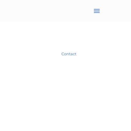
BRANJONNEAU Christel
Avocat en droit des affaires
Spécialiste en droit des Sociétés.
Contact