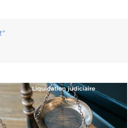
t"
ives
Liquidation judiciaire