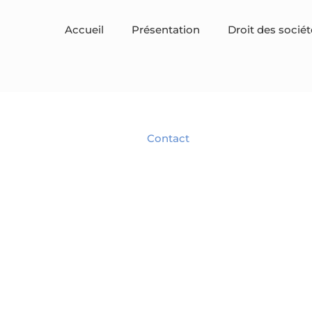
Accueil
Présentation
Droit des sociét
BRANJONNEAU Christel
Avocat en droit des affaires
Spécialiste en droit des Sociétés.
Contact