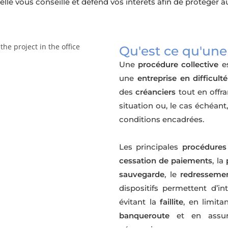
elle vous conseille et défend vos intérêts afin de protéger au
Qu'est ce qu'une
Une
procédure collective
es
une
entreprise en difficult
des
créanciers
tout en offra
situation ou, le cas échéant
conditions encadrées.
Les principales
procédures 
cessation de paiements
, la
sauvegarde
, le
redressemen
dispositifs permettent d’int
évitant la
faillite
, en limita
banqueroute
et en assur