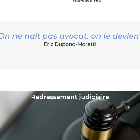
nécessaires.
On ne naît pas avocat, on le devien
Éric Dupond-Moretti
 différentes procédures collect
Redressement judiciaire