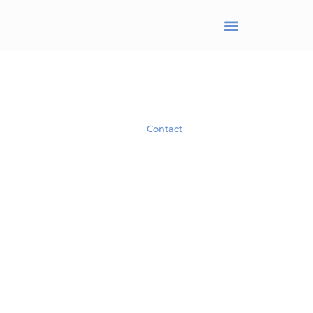
BRANJONNEAU Christel
Avocat en droit des affaires
Spécialiste en droit des Sociétés.
Contact