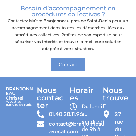
Besoin d’accompagnement en
procédures collectives ?
Contactez
Maître Branjonneau
près de Saint‑Denis
pour un
accompagnement dans toutes les démarches liées aux
procédures collectives. Profitez de son expertise pour
sécuriser vos intérêts et trouver la meilleure solution
adaptée à votre situation.
Contact
Nous
Horair
Nous
BRANJONN
EAU
contac
es
trouve
Christel
Avocat au
ter
r
Barreau de Paris
Du lundi
01.40.28.11.96
au
27
vendredi
rue
contact@branjonneau-
de 9h à
du
avocat.com