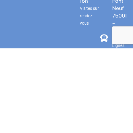
18h
Pont
Neuf
Visites sur
75001
rendez-
-
vous
PARIS
Bus
Lignes
21 / 72
/ N11 /
N24 -
Arrêt
Rivoli -
Pont
Neuf
Lignes
58 / 70 -
Arrêt
Pont