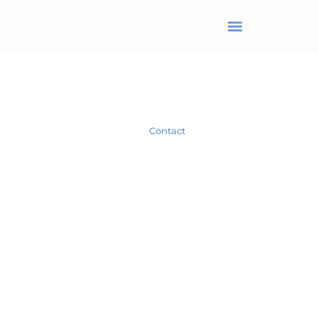
BRANJONNEAU Christel
Avocat en droit des affaires
Spécialiste en droit des Sociétés.
Contact