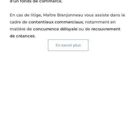
d’un fonds de commerce.
En cas de litige, Maître Branjonneau vous assiste dans le
cadre de
contentieux commerciaux
, notamment en
matière de
concurrence déloyale
ou de
recouvrement
de créances
.
En savoir plus
Droit commercial
Opérations sur le fonds de commerce