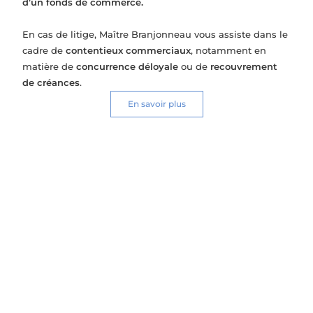
d’un fonds de commerce.
En cas de litige, Maître Branjonneau vous assiste dans le
cadre de
contentieux commerciaux
, notamment en
matière de
concurrence déloyale
ou de
recouvrement
de créances
.
En savoir plus
Droit commercial
Opérations sur le fonds de commerce