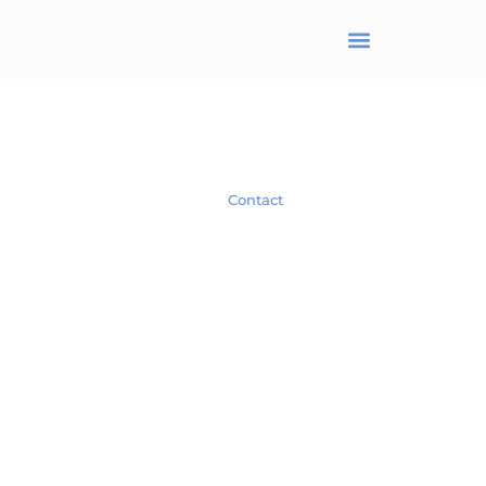
BRANJONNEAU Christel
Avocat en droit des affaires
Spécialiste en droit des Sociétés.
Contact