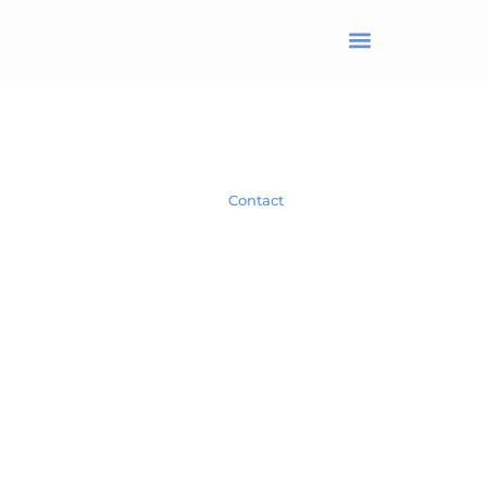
BRANJONNEAU Christel
Avocat en droit des affaires
Spécialiste en droit des Sociétés.
Contact