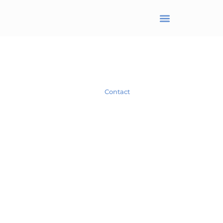
BRANJONNEAU Christel
Avocat en droit des affaires
Spécialiste en droit des Sociétés.
Contact