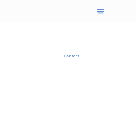
BRANJONNEAU Christel
Avocat en droit des affaires
Spécialiste en droit des Sociétés.
Contact