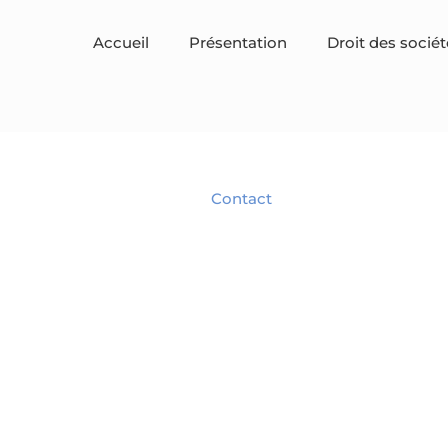
Accueil
Présentation
Droit des sociét
BRANJONNEAU Christel
Avocat en droit des affaires
Spécialiste en droit des Sociétés.
Contact