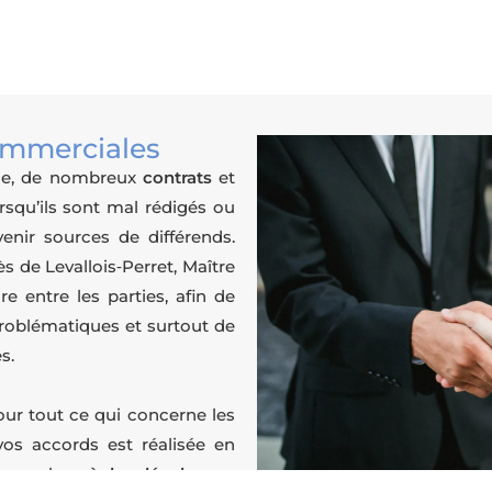
commerciales
le
, de nombreux
contrats
et
squ’ils sont mal rédigés ou
evenir sources de
différends
.
s de Levallois‑Perret, Maître
re
entre les parties, afin de
problématiques et surtout de
s.
r tout ce qui concerne les
vos accords est réalisée en
 que les
règles légales
en