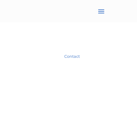
BRANJONNEAU Christel
Avocat en droit des affaires
Spécialiste en droit des Sociétés.
Contact